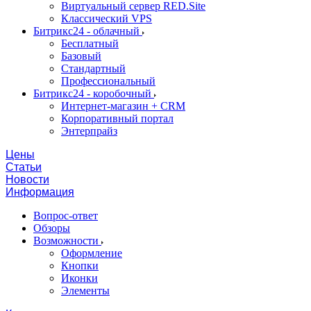
Виртуальный сервер RED.Site
Классический VPS
Битрикс24 - облачный
Бесплатный
Базовый
Стандартный
Профессиональный
Битрикс24 - коробочный
Интернет-магазин + CRM
Корпоративный портал
Энтерпрайз
Цены
Статьи
Новости
Информация
Вопрос-ответ
Обзоры
Возможности
Оформление
Кнопки
Иконки
Элементы