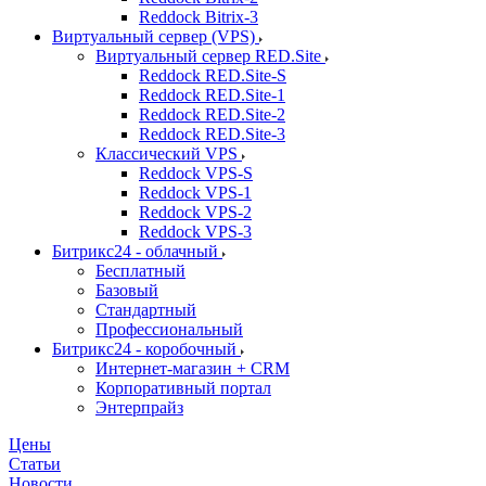
Reddock Bitrix-3
Виртуальный сервер (VPS)
Виртуальный сервер RED.Site
Reddock RED.Site-S
Reddock RED.Site-1
Reddock RED.Site-2
Reddock RED.Site-3
Классический VPS
Reddock VPS-S
Reddock VPS-1
Reddock VPS-2
Reddock VPS-3
Битрикс24 - облачный
Бесплатный
Базовый
Стандартный
Профессиональный
Битрикс24 - коробочный
Интернет-магазин + CRM
Корпоративный портал
Энтерпрайз
Цены
Статьи
Новости